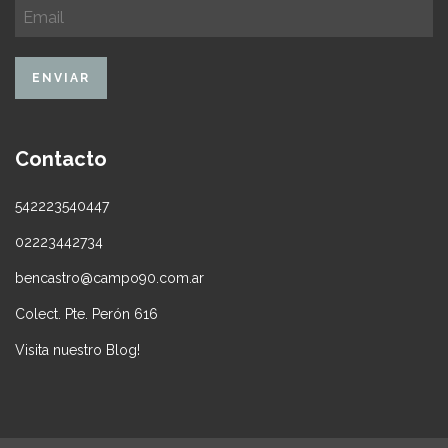
Contacto
542223540447
02223442734
bencastro@campo90.com.ar
Colect. Pte. Perón 616
Visita nuestro Blog!