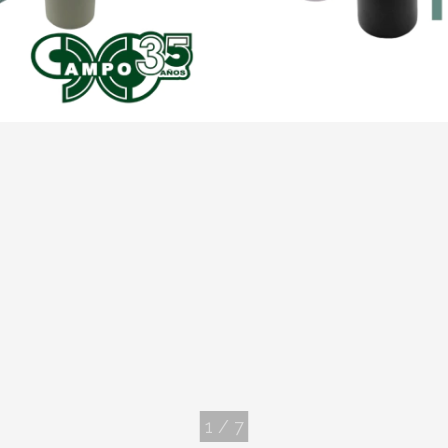
1
/
7