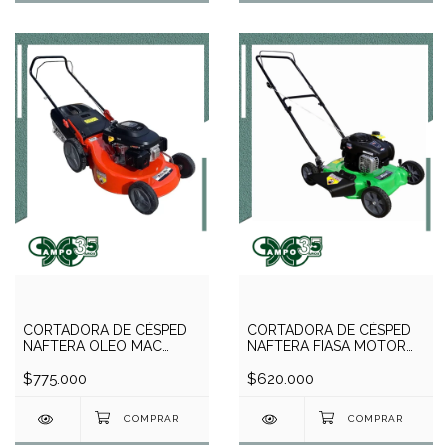
CORTADORA DE CÉSPED
CORTADORA DE CÉSPED
NAFTERA OLEO MAC
NAFTERA FIASA MOTOR
MOTOR ZONGSHEN 6HP -
BRIGGS 4HP - 125 CC
XP200
$775.000
$620.000