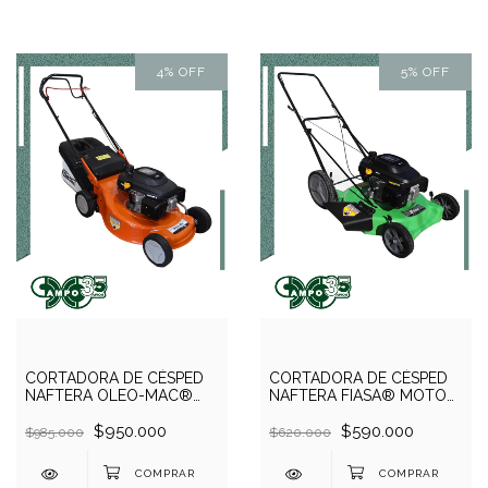
4
%
OFF
5
%
OFF
CORTADORA DE CÉSPED
CORTADORA DE CÉSPED
NAFTERA OLEO-MAC®
NAFTERA FIASA® MOTOR
MOTOR ZONGSHEN® XP
ZONGSHEN® ◉ XP 200
200 196 CC
$950.000
$590.000
$985.000
$620.000