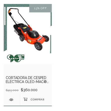
13
%
OFF
CORTADORA DE CÉSPED
ELÉCTRICA OLEO-MAC®
◉ GE 43
$360.000
$415.000