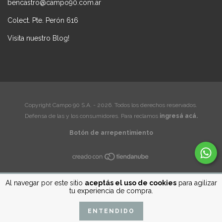
bencastro@campo90.com.ar
Colect. Pte. Perón 616
Visita nuestro Blog!
Copyright Campo 90 S.A. - 2026. Todos los derechos reservados.
Defensa de las y los consumidores. Para reclamos
ingresá acá.
Botón de arrepentimiento
Al navegar por este sitio
aceptás el uso de cookies
para agilizar
tu experiencia de compra.
ENTENDIDO