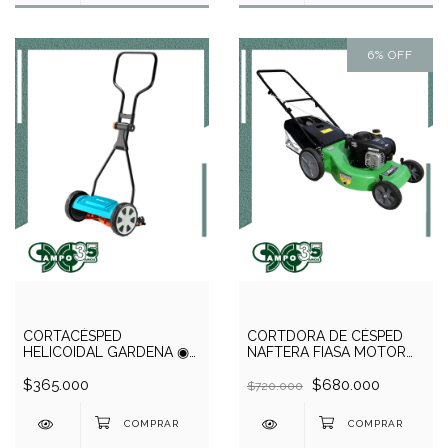
6
%
OFF
CORTACÉSPED
CORTDORA DE CÉSPED
HELICOIDAL GARDENA ◉
NAFTERA FIASA MOTOR
CLASSIC 300
BRIGGS STRATON 4HP -
$365.000
125 CC.
$680.000
$720.000